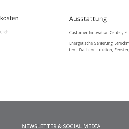
kosten
Ausstattung
u­lich
Custo­mer Inno­va­tion Center, Ei
Ener­ge­ti­sche Sanie­rung: Streck
tem, Dach­kon­struk­tion, Fens­ter
NEWSLETTER & SOCIAL MEDIA