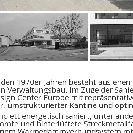
en 1970er Jahren besteht aus ehema
n Verwaltungsbau. Im Zuge der Sani
Design Center Europe mit repräsentat
 umstrukturierter Kantine und optim
plett energetisch saniert, unter and
mmte und hinterlüftete Streckmetallf
einem Wärmedämmverbundsystem mit