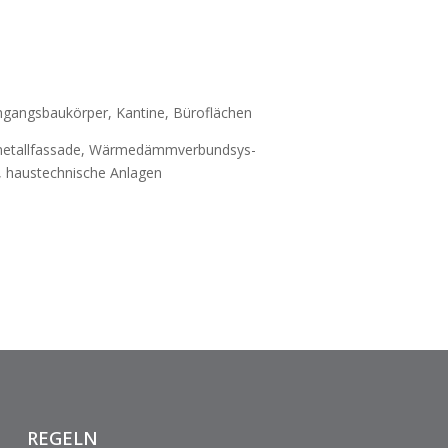
ngangs­bau­kör­per, Kantine, Büro­flä­chen
­me­tall­fas­sade, Wärme­dämm­ver­bund­sys­
, haus­tech­ni­sche Anla­gen
REGELN