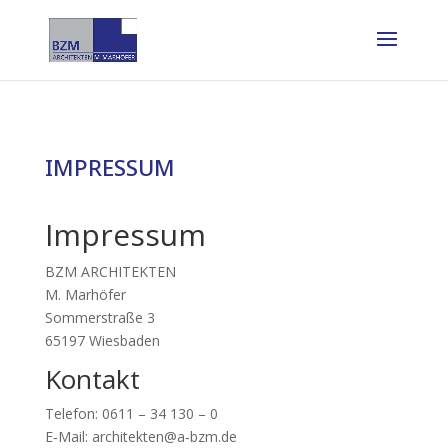
IMPRESSUM
Impressum
BZM ARCHITEKTEN
M. Marhö­fer
Sommer­straße 3
65197 Wies­ba­den
Kontakt
Tele­fon: 0611 – 34 130 – 0
E‑Mail: architekten@a‑bzm.de