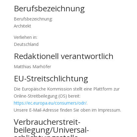
Berufsbezeichnung
Berufs­be­zeich­nung:
Archi­tekt
Verlie­hen in:
Deutsch­land
Redaktionell verantwortlich
Matthias Marhö­fer
EU-Streitschlichtung
Die Euro­päi­sche Kommis­sion stellt eine Platt­form zur
Online-Streit­bei­le­gung (OS) bereit:
https://ec.europa.eu/consumers/odr/
.
Unsere E‑Mail-Adresse finden Sie oben im Impres­sum.
Verbraucher­streit­
beilegung/Universal­